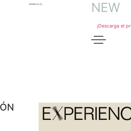
N
E
W
!
¡Descarga el pr
IÓN