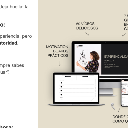
eja huella: la
o:
periencia, pero
utoridad
.
empre sabes
uar”.
hora: