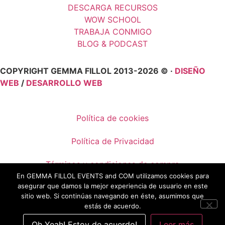
DESCARGA RECURSOS
WOW SCHOOL
TRABAJA CONMIGO
BLOG & PODCAST
COPYRIGHT GEMMA FILLOL 2013-2026 © ·
DISEÑO
WEB
/
DESARROLLO WEB
Política de cookies
Política de Privacidad
Términos y condiciones de compra
En GEMMA FILLOL EVENTS and COM utilizamos cookies para
asegurar que damos la mejor experiencia de usuario en este
Condiciones de venta
sitio web. Si continúas navegando en éste, asumimos que
estás de acuerdo.
Aviso legal
Oh Yeah! Estoy de acuerdo!
Leer más