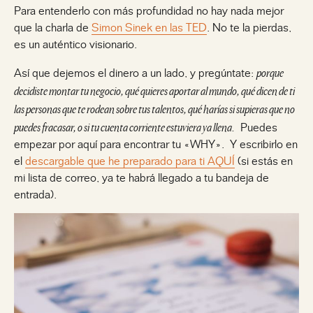
Para entenderlo con más profundidad no hay nada mejor
que la charla de
Simon Sinek en las TED
. No te la pierdas,
es un auténtico visionario.
porque
Así que dejemos el dinero a un lado, y pregúntate:
decidiste montar tu negocio, qué quieres aportar al mundo, qué dicen de ti
las personas que te rodean sobre tus talentos, qué harías si supieras que no
puedes fracasar, o si tu cuenta corriente estuviera ya llena.
Puedes
empezar por aquí para encontrar tu «WHY». Y escribirlo en
el
descargable que he preparado para ti AQUÍ
(si estás en
mi lista de correo, ya te habrá llegado a tu bandeja de
entrada).