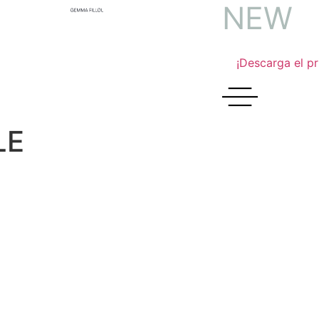
N
E
W
!
¡Descarga el pr
LE