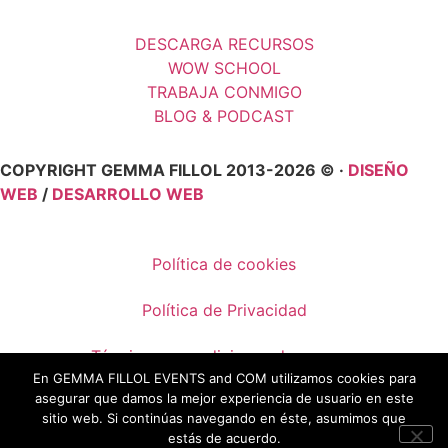
DESCARGA RECURSOS
WOW SCHOOL
TRABAJA CONMIGO
BLOG & PODCAST
COPYRIGHT GEMMA FILLOL 2013-2026 © ·
DISEÑO
WEB
/
DESARROLLO WEB
Política de cookies
Política de Privacidad
Términos y condiciones de compra
En GEMMA FILLOL EVENTS and COM utilizamos cookies para
asegurar que damos la mejor experiencia de usuario en este
Condiciones de venta
sitio web. Si continúas navegando en éste, asumimos que
estás de acuerdo.
Aviso legal